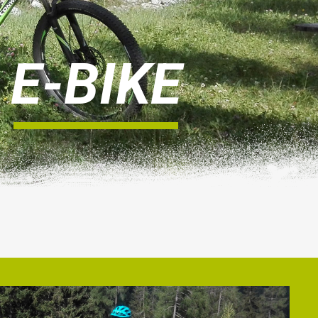
E
-
B
I
K
E