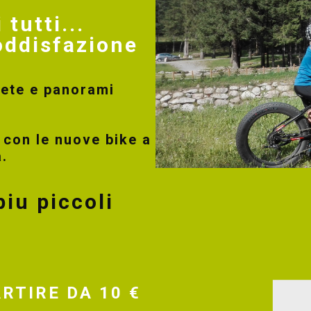
 tutti...
oddisfazione
mete e panorami
a con le nuove bike a
a.
iu piccoli
ARTIRE DA 10 €